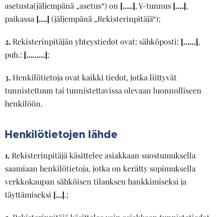
asetusta(jäljempänä „asetus“) on
[…..]
, Y-tunnus
[….]
,
paikassa
[….]
(jäljempänä „Rekisterinpitäjä“);
2.
Rekisterinpitäjän yhteystiedot ovat: sähköposti:
[……]
,
puh.:
[………]
;
3.
Henkilötietoja ovat kaikki tiedot, jotka liittyvät
tunnistettuun tai tunnistettavissa olevaan luonnolliseen
henkilöön.
Henkilötietojen lähde
1.
Rekisterinpitäjä käsittelee asiakkaan suostumuksella
saamiaan henkilötietoja, jotka on kerätty sopimuksella
verkkokaupan sähköisen tilauksen hankkimiseksi ja
täyttämiseksi
[…]
.;