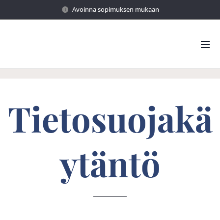
Avoinna sopimuksen mukaan
Tietosuojakä
ytäntö