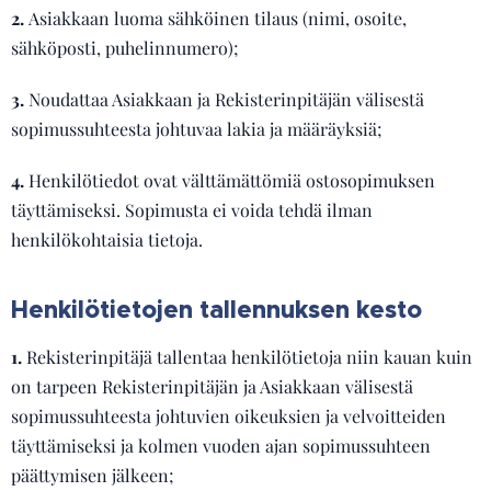
2.
Asiakkaan luoma sähköinen tilaus (nimi, osoite,
sähköposti, puhelinnumero);
3.
Noudattaa Asiakkaan ja Rekisterinpitäjän välisestä
sopimussuhteesta johtuvaa lakia ja määräyksiä;
4.
Henkilötiedot ovat välttämättömiä ostosopimuksen
täyttämiseksi. Sopimusta ei voida tehdä ilman
henkilökohtaisia tietoja.
Henkilötietojen tallennuksen kesto
1.
Rekisterinpitäjä tallentaa henkilötietoja niin kauan kuin
on tarpeen Rekisterinpitäjän ja Asiakkaan välisestä
sopimussuhteesta johtuvien oikeuksien ja velvoitteiden
täyttämiseksi ja kolmen vuoden ajan sopimussuhteen
päättymisen jälkeen;