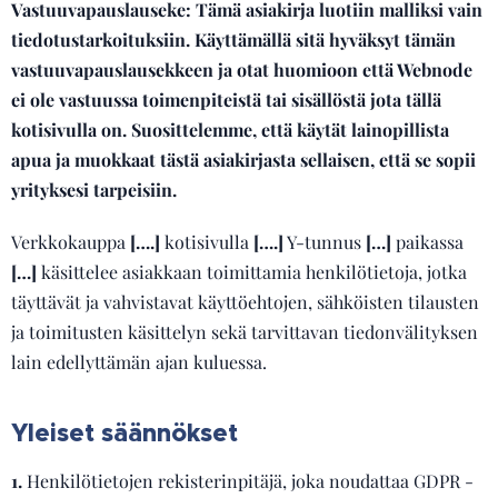
Vastuuvapauslauseke: Tämä asiakirja luotiin malliksi vain
tiedotustarkoituksiin. Käyttämällä sitä hyväksyt tämän
vastuuvapauslausekkeen ja otat huomioon että Webnode
ei ole vastuussa toimenpiteistä tai sisällöstä jota tällä
kotisivulla on. Suosittelemme, että käytät lainopillista
apua ja muokkaat tästä asiakirjasta sellaisen, että se sopii
yrityksesi tarpeisiin.
Verkkokauppa
[….]
kotisivulla
[….]
Y-tunnus
[…]
paikassa
[…]
käsittelee asiakkaan toimittamia henkilötietoja, jotka
täyttävät ja vahvistavat käyttöehtojen, sähköisten tilausten
ja toimitusten käsittelyn sekä tarvittavan tiedonvälityksen
lain edellyttämän ajan kuluessa.
Yleiset säännökset
1.
Henkilötietojen rekisterinpitäjä, joka noudattaa GDPR -