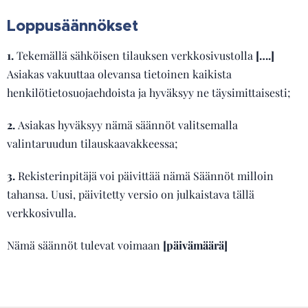
Loppusäännökset
1.
Tekemällä sähköisen tilauksen verkkosivustolla
[….]
Asiakas vakuuttaa olevansa tietoinen kaikista
henkilötietosuojaehdoista ja hyväksyy ne täysimittaisesti;
2.
Asiakas hyväksyy nämä säännöt valitsemalla
valintaruudun tilauskaavakkeessa;
3.
Rekisterinpitäjä voi päivittää nämä Säännöt milloin
tahansa. Uusi, päivitetty versio on julkaistava tällä
verkkosivulla.
Nämä säännöt tulevat voimaan
[päivämäärä]