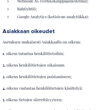
Webnode AG (verkkokauppajärjestelmä);
Rahtiyhtiö;
Google Analytics (kotisivun analytiikka);
Asiakkaan oikeudet
Asetuksen mukaisesti Asiakkaalla on oikeus:
1.
oikeus tutustua henkilötietoihin;
2.
oikeus henkilötietojen oikaisuun
3.
oikeus henkilötietojen poistamiseen;
4.
oikeus vastustaa henkilötietojen käsittelyä;
5.
oikeus tietojen siirrettävyyteen;