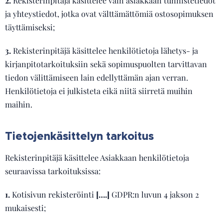
2.
Rekisterinpitäjä käsittelee vain asiakkaan tunnistetiedot
ja yhteystiedot, jotka ovat välttämättömiä ostosopimuksen
täyttämiseksi;
3.
Rekisterinpitäjä käsittelee henkilötietoja lähetys- ja
kirjanpitotarkoituksiin sekä sopimuspuolten tarvittavan
tiedon välittämiseen lain edellyttämän ajan verran.
Henkilötietoja ei julkisteta eikä niitä siirretä muihin
maihin.
Tietojenkäsittelyn tarkoitus
Rekisterinpitäjä käsittelee Asiakkaan henkilötietoja
seuraavissa tarkoituksissa:
1.
Kotisivun rekisteröinti
[….]
GDPR:n luvun 4 jakson 2
mukaisesti;