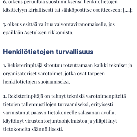
6.
oikeus peruuttaa suostumuksensa henkilötietojen
käsittelyyn kirjallisesti tai sähköpostitse osoitteeseen:
[….]
;
7.
oikeus esittää valitus valvontaviranomaiselle, jos
epäillään Asetuksen rikkomista.
Henkilötietojen turvallisuus
1.
Rekisterinpitäjä sitoutuu toteuttamaan kaikki tekniset ja
organisatoriset varotoimet, jotka ovat tarpeen
henkilötietojen suojaamiseksi.
2.
Rekisterinpitäjä on tehnyt teknisiä varotoimenpiteitä
tietojen tallennustilojen turvaamiseksi, erityisesti
varmistanut pääsyn tietokoneelle salasanan avulla,
käyttänyt virustentorjuntaohjelmistoa ja ylläpitänyt
tietokoneita säännöllisesti.